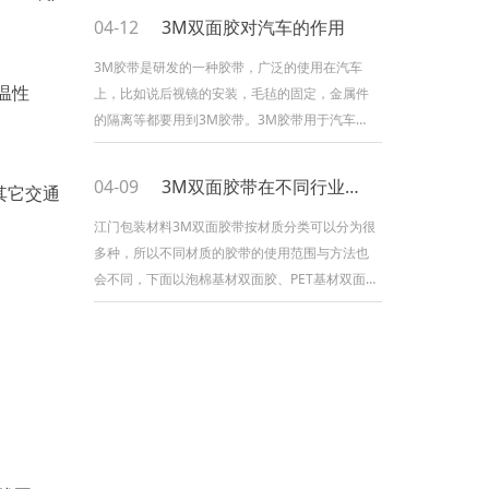
要进行一个完全的清洗枯燥，一般建议以布沾取
04-12
3M双面胶对汽车的作用
1：1IPA(异丙醇)与水的混合液进行外表擦试清洁
后,等到其外表枯燥。2、待清洁溶剂枯燥后，将
3M胶带是研发的一种胶带，广泛的使用在汽车
温性
胶带贴合于粘着外表，以滚筒或其他方法施以约
上，比如说后视镜的安装，毛毡的固定，金属件
15PSI(1.05公斤/平方厘米)
的隔离等都要用到3M胶带。3M胶带用于汽车上
可以起到降低噪音、减少振幅的作用。3M双面胶
能够缓解一定的压力,能够使对其压力平均的分
04-09
3M双面胶带在不同行业的应用
其它交通
散。3M胶能够承受的压力大,耐水性、耐化学性
能特强。3M胶带在粘贴时要求被粘贴的表面要平
江门包装材料3M双面胶带按材质分类可以分为很
滑，不能有锈迹或者水迹，因此需要对粘贴表面
多种，所以不同材质的胶带的使用范围与方法也
进行必要的处理。1.粘贴表面有水迹的处理
会不同，下面以泡棉基材双面胶、PET基材双面
胶、无基材双面胶、无纺布基材双面胶以及热熔
胶各自的使用方法作为参阅：1.泡棉基材双面胶
适用于空调器、办公家具、通讯产品的粘接，可
代替螺丝固定规划，使产品更加美观。具有柔
软、贴服性好、初粘性和持粘性好，抗溶剂性和
预防紫外线功能好，般厚度大约为0.4-1.0MM，
短