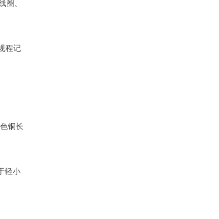
线圈、
规程记
褐色铜长
于轻小