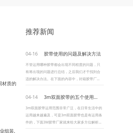
推荐新闻
04-16
胶带使用的问题及解决方法
不管运用哪种胶带都会出现不同程度的问题，只
有将出现的问题进行总结，之后我们才干找到合
适的解决办法。在下面的内容中，封箱胶带厂就
同材质的
来介绍几个运用中的问题及解决方法。胶带起翘
问题：1.运用户的胶带粘性强度不行，应当选择
04-14
3m双面胶带的五个使用条件
一些粘性较强的胶带。2.有时候会出现贴标机压
轮压力不行，解决办法和一条相同即可。3.标签
3m双面胶带运用范围非常广泛，在日常生活中的
面材的问题，我们应该选择标签面材时考虑贴标
运用越来越遍及，可是3m双面胶带也是有运用条
物体是平面仍是曲面，是大直径仍是小直径，是
件的，下面3M胶带厂家就来给大家多方位解析
3m双面胶带的运用条件。1、首先对粘着外表需
业组装,