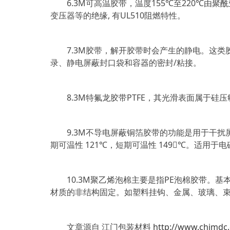
6.3M可高温胶带，温度155℃至220℃由
变压器等的绝缘, 有UL510阻燃特性。
7.3M胶带，解开胶带时会产生的静电。这类胶
录、静电屏蔽封口袋和容器的密封/粘接。
8.3M特氟龙胶带PTFE，其光滑表面属于硅压
9.3M不导电屏蔽铜箔胶带的功能是用于干扰屏蔽
期可温性 121℃，短期可温性 149℃。适用于
10.3M聚乙烯泡棉主要是指PE泡棉胶带。基
材质的非结构固定。如塑料挂钩、金属、玻璃、
文章源自 江门包装材料
http://www.chjmdc