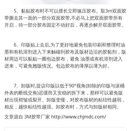
5、黏贴胶布时不可以擅长立即辗压胶布。取3m双面胶
带撕去其一面的一部分双面胶带,不必马上把双面胶带所有
开启，待一部分胶布固定不动好后，再逐步解开双面胶带。
6、印版贴上去后,为了更好地避免包装印刷和整理时油
墨和有机溶剂进入下来触碰到胶布及版材边沿的胶黏剂，版
材周边可以黏贴一圈包边胶布，避免 油墨或有机溶剂进入
进来，可避免翘版情况。包边胶布的薄厚以薄为好。
7、卸版时,提议印版以低于90°视角(卸除的印版与滚桶
外表的断线交角)迟缓而又安稳的拆下来，那样可以避免版
材出現褶皱或裂开。卸版变慢，对胶布版材的粘结性越弱，
相反，越快粘结性越强。卸胶布时，方式与卸版材相同。
文章源自 3M胶带厂家
http://www.chjmdc.com/